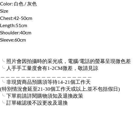
Color: 白色 / 灰色
Size
Chest:42-50cm
Length:51cm
Shoulder:40cm
Sleeve:60cm
╰ 照片會因拍攝時的采光或，電腦/電話的螢幕呈現微色差
╰ 人手手工量度會有1-2CM微差，敬請見諒
＿＿＿＿＿＿＿＿＿＿＿＿＿＿＿＿＿＿
╰ 非現貨商品預購須等待14-21個工作天
(特別情況會延至21-30個工作天或以上,並不包括假日)
╰ 下單前請詳閱購物須知及退換政策
╰ 訂單確認後不設更改及退換