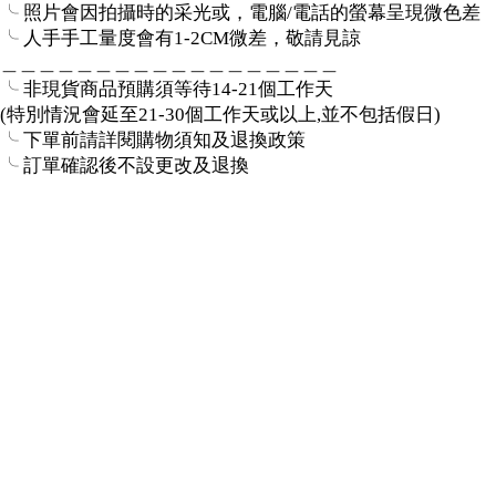
╰ 照片會因拍攝時的采光或，電腦/電話的螢幕呈現微色差
╰ 人手手工量度會有1-2CM微差，敬請見諒
＿＿＿＿＿＿＿＿＿＿＿＿＿＿＿＿＿＿
╰ 非現貨商品預購須等待14-21個工作天
(特別情況會延至21-30個工作天或以上,並不包括假日)
╰ 下單前請詳閱購物須知及退換政策
╰ 訂單確認後不設更改及退換