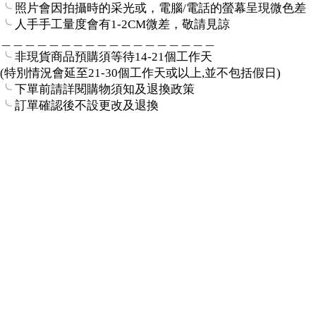
╰ 照片會因拍攝時的采光或，電腦/電話的螢幕呈現微色差
╰ 人手手工量度會有1-2CM微差，敬請見諒
＿＿＿＿＿＿＿＿＿＿＿＿＿＿＿＿＿＿
╰ 非現貨商品預購須等待14-21個工作天
(特別情況會延至21-30個工作天或以上,並不包括假日)
╰ 下單前請詳閱購物須知及退換政策
╰ 訂單確認後不設更改及退換