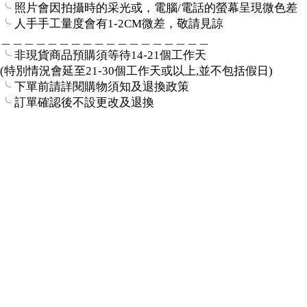
╰ 照片會因拍攝時的采光或，電腦/電話的螢幕呈現微色差
╰ 人手手工量度會有1-2CM微差，敬請見諒
＿＿＿＿＿＿＿＿＿＿＿＿＿＿＿＿＿＿
╰ 非現貨商品預購須等待14-21個工作天
(特別情況會延至21-30個工作天或以上,並不包括假日)
╰ 下單前請詳閱購物須知及退換政策
╰ 訂單確認後不設更改及退換