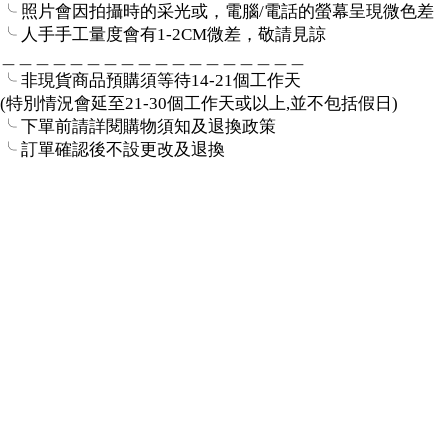
╰ 照片會因拍攝時的采光或，電腦/電話的螢幕呈現微色差
╰ 人手手工量度會有1-2CM微差，敬請見諒
＿＿＿＿＿＿＿＿＿＿＿＿＿＿＿＿＿＿
╰ 非現貨商品預購須等待14-21個工作天
(特別情況會延至21-30個工作天或以上,並不包括假日)
╰ 下單前請詳閱購物須知及退換政策
╰ 訂單確認後不設更改及退換