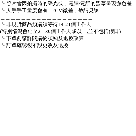
╰ 照片會因拍攝時的采光或，電腦/電話的螢幕呈現微色差
╰ 人手手工量度會有1-2CM微差，敬請見諒
＿＿＿＿＿＿＿＿＿＿＿＿＿＿＿＿＿＿
╰ 非現貨商品預購須等待14-21個工作天
(特別情況會延至21-30個工作天或以上,並不包括假日)
╰ 下單前請詳閱購物須知及退換政策
╰ 訂單確認後不設更改及退換