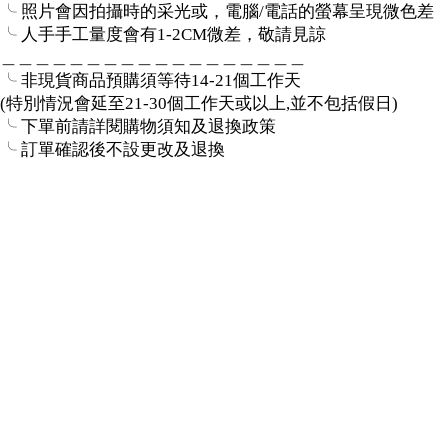
╰ 照片會因拍攝時的采光或，電腦/電話的螢幕呈現微色差
╰ 人手手工量度會有1-2CM微差，敬請見諒
＿＿＿＿＿＿＿＿＿＿＿＿＿＿＿＿＿＿
╰ 非現貨商品預購須等待14-21個工作天
(特別情況會延至21-30個工作天或以上,並不包括假日)
╰ 下單前請詳閱購物須知及退換政策
╰ 訂單確認後不設更改及退換