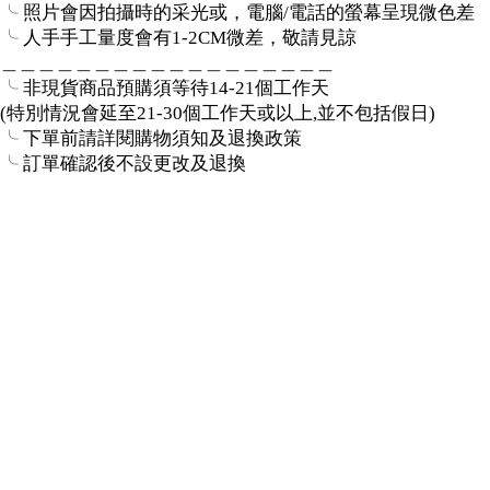
╰ 照片會因拍攝時的采光或，電腦/電話的螢幕呈現微色差
╰ 人手手工量度會有1-2CM微差，敬請見諒
＿＿＿＿＿＿＿＿＿＿＿＿＿＿＿＿＿＿
╰ 非現貨商品預購須等待14-21個工作天
(特別情況會延至21-30個工作天或以上,並不包括假日)
╰ 下單前請詳閱購物須知及退換政策
╰ 訂單確認後不設更改及退換