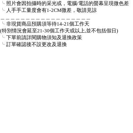
╰ 照片會因拍攝時的采光或，電腦/電話的螢幕呈現微色差
╰ 人手手工量度會有1-2CM微差，敬請見諒
＿＿＿＿＿＿＿＿＿＿＿＿＿＿＿＿＿＿
╰ 非現貨商品預購須等待14-21個工作天
(特別情況會延至21-30個工作天或以上,並不包括假日)
╰ 下單前請詳閱購物須知及退換政策
╰ 訂單確認後不設更改及退換