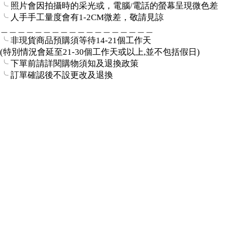
╰ 照片會因拍攝時的采光或，電腦/電話的螢幕呈現微色差
╰ 人手手工量度會有1-2CM微差，敬請見諒
＿＿＿＿＿＿＿＿＿＿＿＿＿＿＿＿＿＿
╰ 非現貨商品預購須等待14-21個工作天
(特別情況會延至21-30個工作天或以上,並不包括假日)
╰ 下單前請詳閱購物須知及退換政策
╰ 訂單確認後不設更改及退換