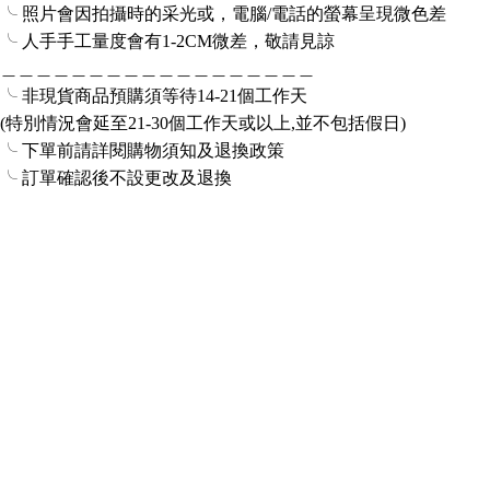
╰ 照片會因拍攝時的采光或，電腦/電話的螢幕呈現微色差
╰ 人手手工量度會有1-2CM微差，敬請見諒
＿＿＿＿＿＿＿＿＿＿＿＿＿＿＿＿＿＿
╰ 非現貨商品預購須等待14-21個工作天
(特別情況會延至21-30個工作天或以上,並不包括假日)
╰ 下單前請詳閱購物須知及退換政策
╰ 訂單確認後不設更改及退換